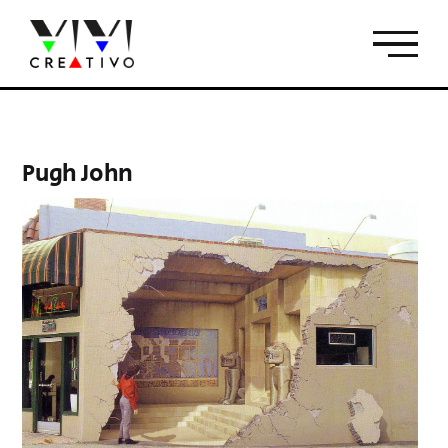
Salta
al
contenuto
Pugh John