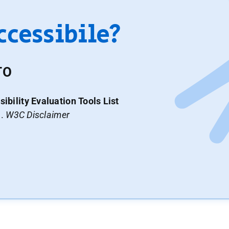
accessibile?
TO
ibility Evaluation Tools List
a.
W3C Disclaimer