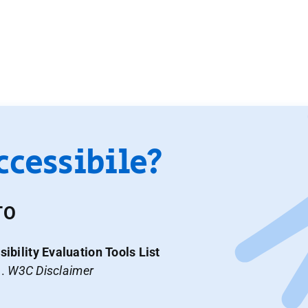
accessibile?
TO
ibility Evaluation Tools List
a.
W3C Disclaimer