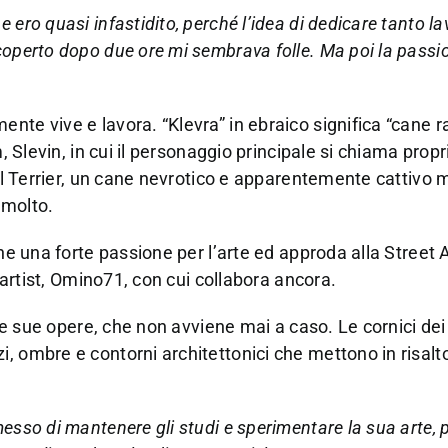
ero quasi infastidito, perché l’idea di dedicare tanto la
coperto dopo due ore mi sembrava folle. Ma poi la passio
nte vive e lavora. “Klevra” in ebraico significa “cane r
, Slevin, in cui il personaggio principale si chiama propr
ull Terrier, un cane nevrotico e apparentemente cattivo
 molto.
he una forte passione per l’arte ed approda alla Street A
t artist, Omino71, con cui collabora ancora.
lle sue opere, che non avviene mai a caso. Le cornici dei
, ombre e contorni architettonici che mettono in risalt
messo di mantenere gli studi e sperimentare la sua arte,