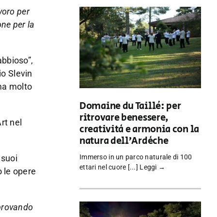
voro per
ne per la
abbioso”,
io Slevin
 ma molto
Domaine du Taillé: per
ritrovare benessere,
rt nel
creatività e armonia con la
natura dell’Ardèche
 suoi
Immerso in un parco naturale di 100
ettari nel cuore [...]
Leggi →
o le opere
 provando