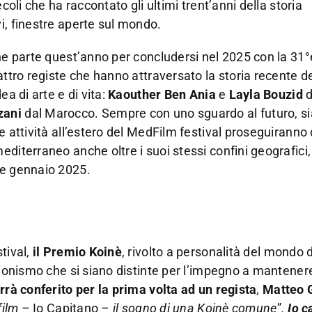
coli che ha raccontato gli ultimi trent’anni della storia
i, finestre aperte sul mondo.
che parte quest’anno per concludersi nel 2025 con la 31°
ttro registe che hanno attraversato la storia recente del
ea di arte e di vita:
Kaouther Ben Ania
e
Layla Bouzid
d
zani
dal Marocco. Sempre con uno sguardo al futuro, si
e attività all’estero del MedFilm festival proseguiranno
diterraneo anche oltre i suoi stessi confini geografici,
ne gennaio 2025.
tival,
il Premio Koinè
, rivolto a personalità del mondo d
zionismo che si siano distinte per l’impegno a mantenere 
rà conferito per la prima volta ad un regista
,
Matteo G
film –
Io Capitano
– il sogno di una Koinè comune
”
.
Io c