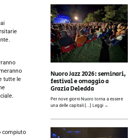
ai
rsitarie
ente.
vranno
nimeranno
Nuoro Jazz 2026: seminari,
 tutte le
festival e omaggio a
ne
Grazia Deledda
ciale.
Per nove giorni Nuoro torna a essere
una delle capitali [...]
Leggi →
so compiuto