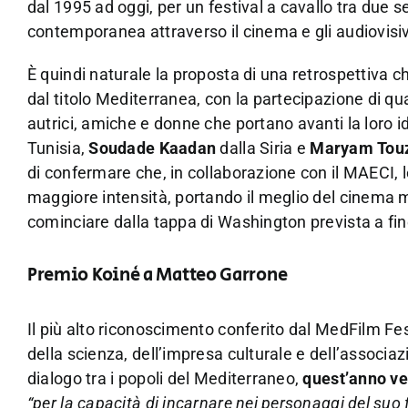
dal 1995 ad oggi, per un festival a cavallo tra due se
contemporanea attraverso il cinema e gli audiovisiv
È quindi naturale la proposta di una retrospettiva 
dal titolo Mediterranea, con la partecipazione di qua
autrici, amiche e donne che portano avanti la loro id
Tunisia,
Soudade Kaadan
dalla Siria e
Maryam Tou
di confermare che, in collaborazione con il MAECI, l
maggiore intensità, portando il meglio del cinema me
cominciare dalla tappa di Washington prevista a fi
Premio Koinè a Matteo Garrone
Il più alto riconoscimento conferito dal MedFilm Fes
della scienza, dell’impresa culturale e dell’associa
dialogo tra i popoli del Mediterraneo,
quest’anno ver
“per la capacità di incarnare nei personaggi del suo 