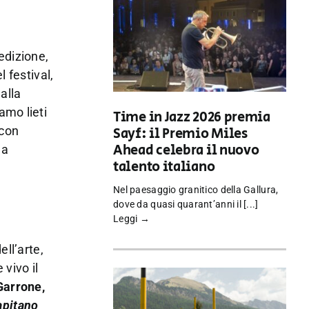
edizione,
 festival,
alla
amo lieti
Time in Jazz 2026 premia
 con
Sayf: il Premio Miles
Ahead celebra il nuovo
 a
talento italiano
Nel paesaggio granitico della Gallura,
dove da quasi quarant’anni il [...]
Leggi →
ell’arte,
vivo il
arrone,
apitano