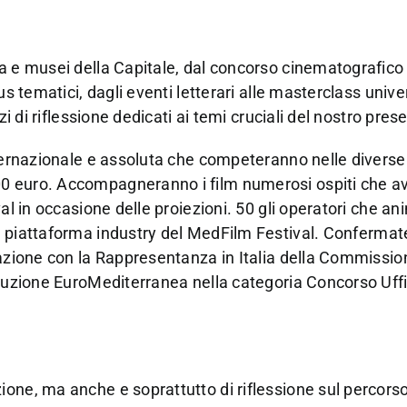
a e musei della Capitale, dal concorso cinematografico 
s tematici, dagli eventi letterari alle masterclass unive
zi di riflessione dedicati ai temi cruciali del nostro pres
nternazionale e assoluta che competeranno nelle diverse
00 euro. Accompagneranno i film numerosi ospiti che a
val in occasione delle proiezioni. 50 gli operatori che a
 piattaforma industry del MedFilm Festival. Confermate
razione con la Rappresentanza in Italia della Commissio
oduzione EuroMediterranea nella categoria Concorso Uffi
ione, ma anche e soprattutto di riflessione sul percor