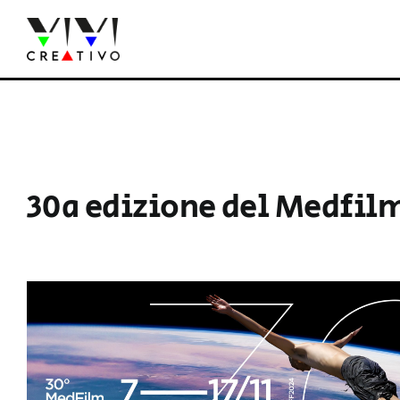
Salta
al
contenuto
30a edizione del Medfilm