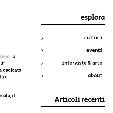
esplora
cultura
eventi
raneo
, la
interviste & arte
30°
lia dedicato
about
tà di
colo, il
Articoli recenti