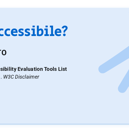
accessibile?
TO
ibility Evaluation Tools List
a.
W3C Disclaimer