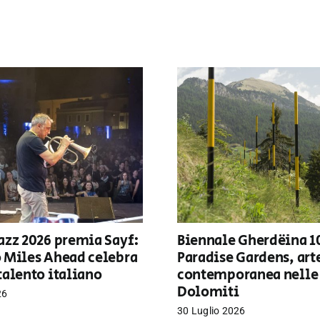
azz 2026 premia Sayf:
Biennale Gherdëina 1
o Miles Ahead celebra
Paradise Gardens, art
talento italiano
contemporanea nelle
Dolomiti
26
30 Luglio 2026