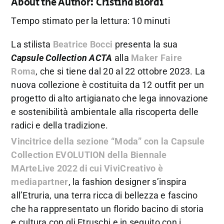
About the Author:
Cristina Biordi
Tempo stimato per la lettura: 10 minuti
La stilista
Beatrice Bocci
presenta la sua
Capsule Collection ACTA
alla
Maker Faire
Roma
, che si tiene dal 20 al 22 ottobre 2023. La
nuova collezione è costituita da 12 outfit per un
progetto di alto artigianato che lega innovazione
e sostenibilità ambientale alla riscoperta delle
radici e della tradizione.
Vincitrice della sezione “Moda” con la Capsule
Collection EVOLUTION della Biennale
MArteLive 2022 di cui ViviCreativo è
mediapartner
, la fashion designer s’inspira
all’Etruria, una terra ricca di bellezza e fascino
che ha rappresentato un florido bacino di storia
e cultura con gli Etruschi e in seguito con i