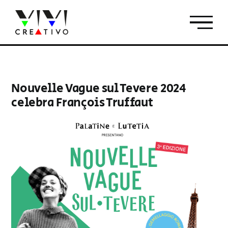
Salta
al
contenuto
Nouvelle Vague sul Tevere 2024
celebra François Truffaut