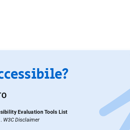
accessibile?
TO
ibility Evaluation Tools List
a.
W3C Disclaimer