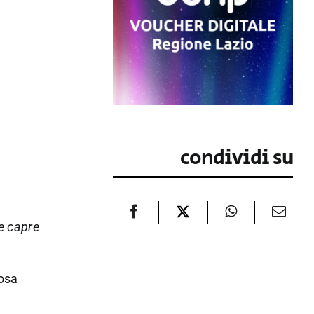
condividi su
se capre
cosa