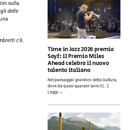
ini sulla
li delle
 una
bretti c’è,
Time in Jazz 2026 premia
Sayf: il Premio Miles
Ahead celebra il nuovo
talento italiano
Nel paesaggio granitico della Gallura,
dove da quasi quarant’anni il [...]
Leggi →