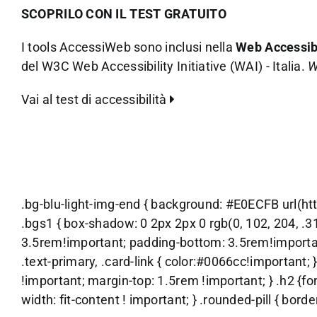
SCOPRILO CON IL TEST GRATUITO
I tools AccessiWeb sono inclusi nella
Web Accessibi
del W3C Web Accessibility Initiative (WAI) - Italia.
W
Vai al test di accessibilità
.bg-blu-light-img-end { background: #E0ECFB url(ht
.bgs1 { box-shadow: 0 2px 2px 0 rgb(0, 102, 204, .31)
3.5rem!important; padding-bottom: 3.5rem!important;
.text-primary, .card-link { color:#0066cc!important; 
!important; margin-top: 1.5rem !important; } .h2 {fon
width: fit-content ! important; } .rounded-pill { bor