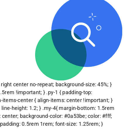
right center no-repeat; background-size: 45%; }
1.5rem !important; } .py-1 { padding-top:
items-center { align-items: center !important; }
; line-height: 1.2; } .my-4{ margin-bottom: 1.5rem
n: center; background-color: #0a53be; color: #fff;
 { padding: 0.5rem 1rem; font-size: 1.25rem; }