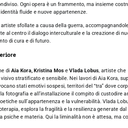
 condiviso. Ogni opera è un frammento, ma insieme cost
i identità fluide e nuove appartenenze.
rtiste sfollate a causa della guerra, accompagnandole
 al centro il dialogo interculturale e la creazione di nu
to di cura e di futuro.
teriore
he di
Aia Kora, Kristina Mos
e
Vlada Lobus
, artiste che
isivo stratificato e sensibile. Nei lavori di Aia Kora, sup
vocano stati emotivi sospesi, territori del “tra” dove cor
 fotografia e all’installazione il compito di custodire a
poetiche sull’appartenenza e la vulnerabilità. Vlada Lob
oterapia, esplora la fragilità e la resilienza generate da
a psiche e materia. Qui la liminalità non è attesa, ma c