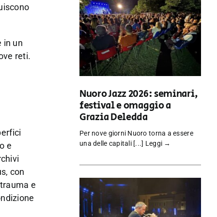
ruiscono
 in un
ove reti.
Nuoro Jazz 2026: seminari,
festival e omaggio a
Grazia Deledda
erfici
Per nove giorni Nuoro torna a essere
una delle capitali [...]
Leggi →
po e
rchivi
us, con
l trauma e
ondizione