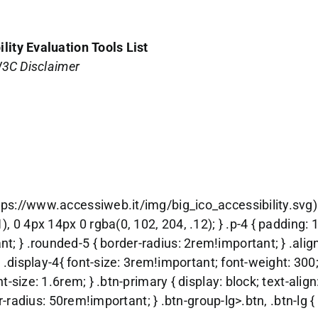
lity Evaluation Tools List
3C Disclaimer
tps://www.accessiweb.it/img/big_ico_accessibility.svg) 
, 0 4px 14px 0 rgba(0, 102, 204, .12); } .p-4 { padding: 
 } .rounded-5 { border-radius: 2rem!important; } .align-
} .display-4{ font-size: 3rem!important; font-weight: 300
t-size: 1.6rem; } .btn-primary { display: block; text-alig
der-radius: 50rem!important; } .btn-group-lg>.btn, .btn-lg