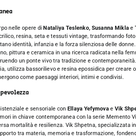
ranea
orpo nelle opere di
Nataliya Teslenko, Susanna Mikla
e
ilico, resina, seta e tessuti vintage, trasformando foto
tano identità, infanzia e la forza silenziosa delle donn
gno, pittura e ceramica in una ricerca radicata nella fem
ostruendo un ponte vivo tra tradizione e contemporaneità
a, utilizza bassorilievo e resina epossidica per creare 
mergono come paesaggi interiori, intimi e condivisi.
sapevolezza
sistenziale e sensoriale con
Ellaya Yefymova
e
Vik Shp
 mori in chiave contemporanea con la serie Memento Vi
rsa mortalità e resilienza. Vik Shpetna, specializzata in 
il rapporto tra materia, memoria e trasformazione, fonden