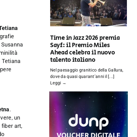
Tetiana
grafie
Time in Jazz 2026 premia
Sayf: il Premio Miles
e. Susanna
Ahead celebra il nuovo
minilità
talento italiano
. Tetiana
opere
Nel paesaggio granitico della Gallura,
dove da quasi quarant’anni il [...]
Leggi →
etna
.
vere, un
fiber art,
do