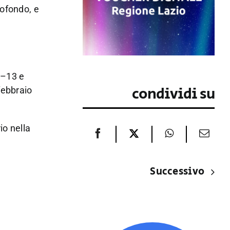
rofondo, e
0–13 e
condividi su
febbraio
io nella
Successivo