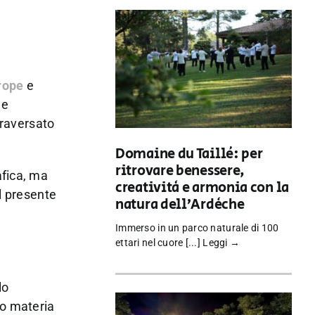
rope
e
 e
traversato
Domaine du Taillé: per
ritrovare benessere,
afica, ma
creatività e armonia con la
il presente
natura dell’Ardèche
Immerso in un parco naturale di 100
ettari nel cuore [...]
Leggi →
lo
no materia