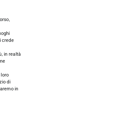
orso,
uoghi
i crede
, in realtà
nne
 loro
zio di
saremo in