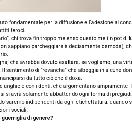
uto fondamentale per la diffusione e l’adesione al conc
titi feroci.
rio”, chi trova fin troppo melenso questo meltin pot di l
 non sappiano parcheggiare è decisamente demodé), ch
rio.
na, che avrebbe dovuto esaltare, se vogliamo, una virtù
. Il sentimento di “revanche” che albeggia in alcune do
manciparsi da tutto ciò che è doxa.
e unghie e con i denti, che argomentano ampiamente il
si si avrà solamente abbattendo ogni forma di pregiudi
ando saremo indipendenti da ogni etichettatura, quando 
oni sociali.
a guerriglia di genere?