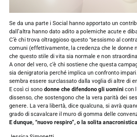
Se da una parte i Social hanno apportato un contrib
dall’altra hanno dato adito a polemiche acute e dibat
C’è chi trova oltraggioso questo “sessismo al contra
comuni (effettivamente, la credenza che le donne
che questo stile di vita sia normale e non straordina
A onor del vero, c’è chi sostiene che questa campag
sia denigratoria perché implica un confronto impari
sembra essere surclassato dalla voglia di altre di e
E così ci sono
donne che difendono gli uomini
con l
dissenso, che sostengono che la vera parità dei ses
genere. La vera libertà, dice qualcuna, si avrà qu
grado di scavalcare il muro di gomma delle convenzi
E dunque, “nuovo respiro”, o la solita anacronistic
Jessica Simonetti