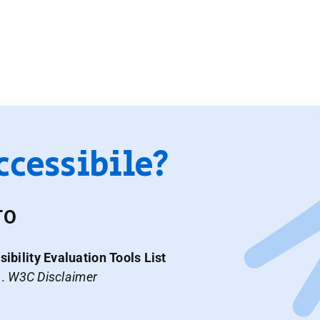
accessibile?
TO
ibility Evaluation Tools List
a.
W3C Disclaimer