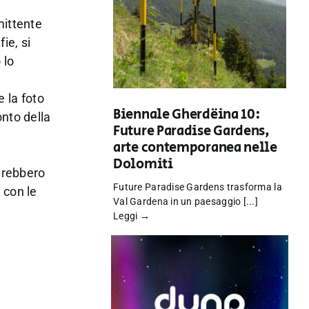
mittente
ie, si
 lo
e la foto
Biennale Gherdëina 10:
onto della
Future Paradise Gardens,
arte contemporanea nelle
Dolomiti
farebbero
Future Paradise Gardens trasforma la
 con le
Val Gardena in un paesaggio [...]
Leggi →