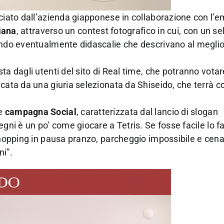
nciato dall’azienda giapponese in collaborazione con l’e
liana
, attraverso un contest fotografico in cui, con un self
rendo eventualmente didascalie che descrivano al meglio
a dagli utenti del sito di Real time, che potranno votar
cata da una giuria selezionata da Shiseido, che terrà c
te
campagna Social
, caratterizzata dal lancio di slogan
egni è un po’ come giocare a Tetris. Se fosse facile lo 
 shopping in pausa pranzo, parcheggio impossibile e cena
ni”.