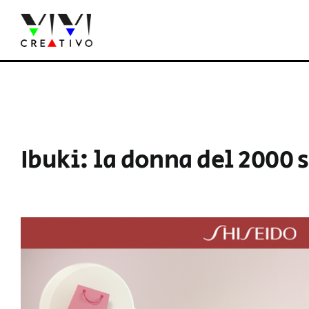
Salta
al
contenuto
Ibuki: la donna del 2000