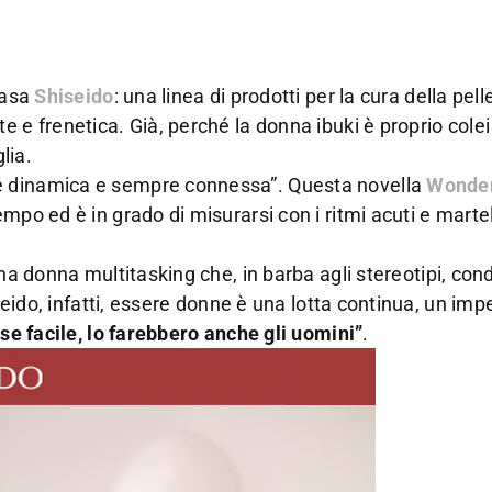
casa
Shiseido
: una linea di prodotti per la cura della pell
 e frenetica. Già, perché la donna ibuki è proprio colei
lia.
e dinamica e sempre connessa”. Questa novella
Wonde
po ed è in grado di misurarsi con i ritmi acuti e martel
una donna multitasking che, in barba agli stereotipi, co
iseido, infatti, essere donne è una lotta continua, un im
se facile, lo farebbero anche gli uomini”
.