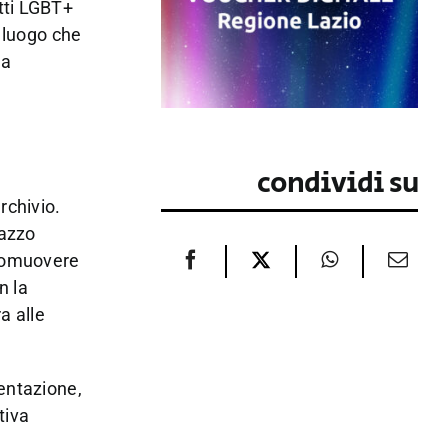
itti LGBT+
n luogo che
ia
condividi su
rchivio.
lazzo
promuovere
n la
a alle
sentazione,
tiva