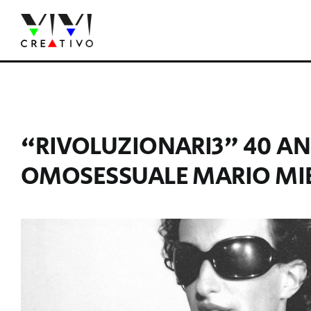
Salta
al
contenuto
“RIVOLUZIONARI3” 40 AN
OMOSESSUALE MARIO MIE