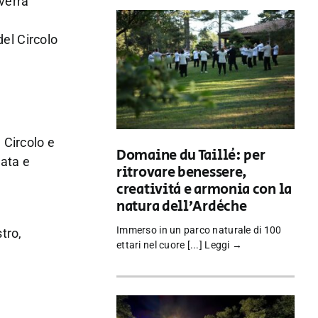
 verrà
del Circolo
 Circolo e
Domaine du Taillé: per
data e
ritrovare benessere,
creatività e armonia con la
natura dell’Ardèche
Immerso in un parco naturale di 100
tro,
ettari nel cuore [...]
Leggi →