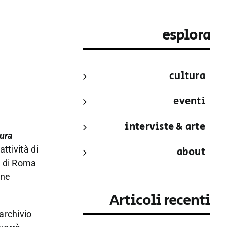
esplora
cultura
eventi
interviste & arte
ura
ttività di
about
a di Roma
one
Articoli recenti
archivio