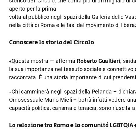
storico del Circolo, che conta più di un migliaio di 
aperto per la prima
volta al pubblico negli spazi della Galleria delle Vas
nella città di Roma e le fasi del movimento di liber
Conoscere la storia del Circolo
«Questa mostra — afferma
Roberto Gualtieri
, sind
la sua importanza nel tessuto sociale e connettivo c
raccontata. È una storia importante di cui prendersi
«Chi camminerà negli spazi della Pelanda – dichia
Omosessuale Mario Mieli – potrà infatti vedere una ga
capacità politica, carisma e tenacia, sono riuscitə 
La relazione tra Roma e la comunità LGBTQIA