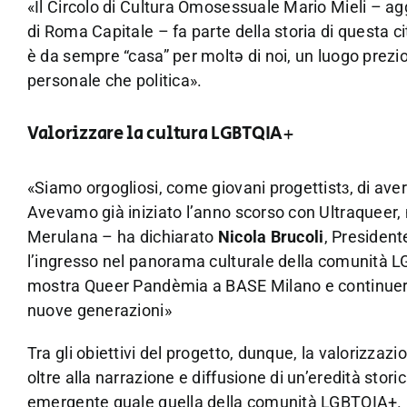
«Il Circolo di Cultura Omosessuale Mario Mieli – a
di Roma Capitale – fa parte della storia di questa c
è da sempre “casa” per moltə di noi, un luogo prezio
personale che politica».
Valorizzare la cultura LGBTQIA+
«Siamo orgogliosi, come giovani progettistɜ, di aver
Avevamo già iniziato l’anno scorso con Ultraqueer,
Merulana – ha dichiarato
Nicola Brucoli
, Presiden
l’ingresso nel panorama culturale della comunità L
mostra Queer Pandèmia a BASE Milano e continueremo
nuove generazioni»
Tra gli obiettivi del progetto, dunque, la valorizza
oltre alla narrazione e diffusione di un’eredità stori
emergente quale quella della comunità LGBTQIA+.