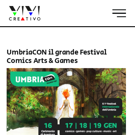
Salta
al
contenuto
UmbriaCON il grande Festival
Comics Arts & Games