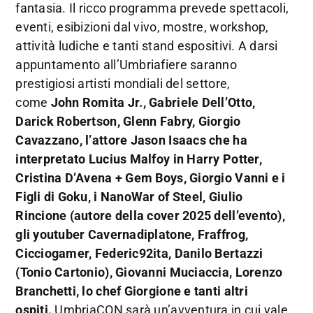
fantasia. Il ricco programma prevede spettacoli,
eventi, esibizioni dal vivo, mostre, workshop,
attività ludiche e tanti stand espositivi. A darsi
appuntamento all’Umbriafiere saranno
prestigiosi artisti mondiali del settore,
come
John Romita Jr., Gabriele Dell’Otto,
Darick Robertson, Glenn Fabry, Giorgio
Cavazzano, l’attore Jason Isaacs che ha
interpretato Lucius Malfoy in Harry Potter,
Cristina D’Avena + Gem Boys, Giorgio Vanni e i
Figli di Goku, i NanoWar of Steel, Giulio
Rincione (autore della cover 2025 dell’evento),
gli youtuber Cavernadiplatone, Fraffrog,
Cicciogamer, Federic92ita, Danilo Bertazzi
(Tonio Cartonio), Giovanni Muciaccia, Lorenzo
Branchetti, lo chef Giorgione e tanti altri
ospiti.
UmbriaCON sarà un’avventura in cui vale