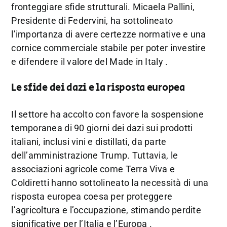
fronteggiare
sfide
strutturali.
Micaela
Pallini,
Presidente
di
Federvini,
ha
sottolineato
l’importanza
di
avere
certezze
normative
e
una
cornice
commerciale
stabile
per
poter
investire
e
difendere
il
valore
del
Made
in
Italy
.
Le
sfide
dei
dazi
e
la
risposta
europea
Il
settore
ha
accolto
con
favore
la
sospensione
temporanea
di
90
giorni
dei
dazi
sui
prodotti
italiani,
inclusi
vini
e
distillati,
da
parte
dell’amministrazione
Trump.
Tuttavia,
le
associazioni
agricole
come
Terra
Viva
e
Coldiretti
hanno
sottolineato
la
necessità
di
una
risposta
europea
coesa
per
proteggere
l’agricoltura
e
l’occupazione,
stimando
perdite
significative
per
l’Italia
e
l’Europa
.