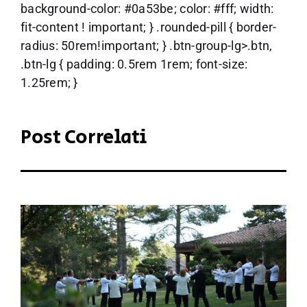
background-color: #0a53be; color: #fff; width:
fit-content ! important; } .rounded-pill { border-
radius: 50rem!important; } .btn-group-lg>.btn,
.btn-lg { padding: 0.5rem 1rem; font-size:
1.25rem; }
Post Correlati