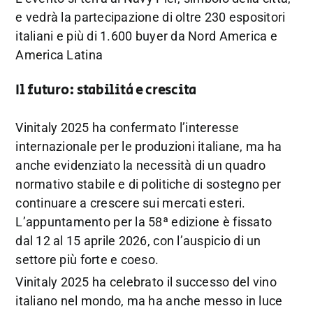
e
vedrà
la
partecipazione
di
oltre
230
espositori
italiani
e
più
di
1.600
buyer
da
Nord
America
e
America
Latina
Il
futuro:
stabilità
e
crescita
Vinitaly
2025
ha
confermato
l’interesse
internazionale
per
le
produzioni
italiane,
ma
ha
anche
evidenziato
la
necessità
di
un
quadro
normativo
stabile
e
di
politiche
di
sostegno
per
continuare
a
crescere
sui
mercati
esteri.
L’appuntamento
per
la
58ª
edizione
è
fissato
dal
12
al
15
aprile
2026,
con
l’auspicio
di
un
settore
più
forte
e
coeso.
Vinitaly
2025
ha
celebrato
il
successo
del
vino
italiano
nel
mondo,
ma
ha
anche
messo
in
luce