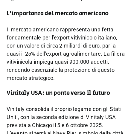
L’importanza
del
mercato
americano
Il
mercato
americano
rappresenta
una
fetta
fondamentale
per
l’export
vitivinicolo
italiano,
con
un
valore
di
circa
2
miliardi
di
euro,
pari
a
quasi
il
25%
dell’export
agroalimentare.
La
filiera
vitivinicola
impiega
quasi
900.000
addetti,
rendendo
essenziale
la
protezione
di
questo
mercato
strategico.
Vinitaly
USA:
un
ponte
verso
il
futuro
Vinitaly
consolida
il
proprio
legame
con
gli
Stati
Uniti,
con
la
seconda
edizione
di
Vinitaly
USA
prevista
a
Chicago
il
5
e
6
ottobre
2025.
L’evento
si
terrà
al
Navy
Pier,
simbolo
della
città,