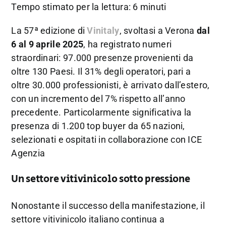
Tempo stimato per la lettura: 6 minuti
La
57ª
edizione
di
Vinitaly
,
svoltasi
a
Verona
dal
6
al
9
aprile
2025
,
ha
registrato
numeri
straordinari:
97.000
presenze
provenienti
da
oltre
130
Paesi.
Il
31%
degli
operatori,
pari
a
oltre
30.000
professionisti,
è
arrivato
dall’estero,
con
un
incremento
del
7%
rispetto
all’anno
precedente.
Particolarmente
significativa
la
presenza
di
1.200
top
buyer
da
65
nazioni,
selezionati
e
ospitati
in
collaborazione
con
ICE
Agenzia
Un
settore
vitivinicolo
sotto
pressione
Nonostante
il
successo
della
manifestazione,
il
settore
vitivinicolo
italiano
continua
a