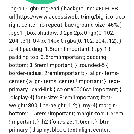
.bg-blu-light-img-end { background: #E0ECFB
url(https://www.accessiweb.it/img/big_ico_accessib
right center no-repeat; background-size: 45%; }
.bgs1 { box-shadow: 0 2px 2px 0 rgb(0, 102,
204, .31), 0 4px 14px 0 rgba(0, 102, 204, .12); }
.p-4 { padding: 1.5rem !important; } .py-1 {
padding-top: 3.5rem!important; padding-
bottom: 3.5rem!important; } .rounded-5 {
border-radius: 2rem!important; } .align-items-
center { align-items: center !important; } .text-
primary, .card-link { color:#0066cc!important; }
.display-4{ font-size: 3rem!important; font-
weight: 300; line-height: 1.2; } .my-4{ margin-
bottom: 1.5rem !important; margin-top: 1.5rem
!important; } .h2 {font-size: 1.6rem; } .btn-
primary { display: block; text-align: center;