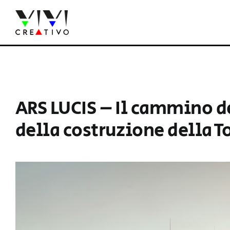
Salta
al
contenuto
ARS LUCIS – Il cammino de
della costruzione della T