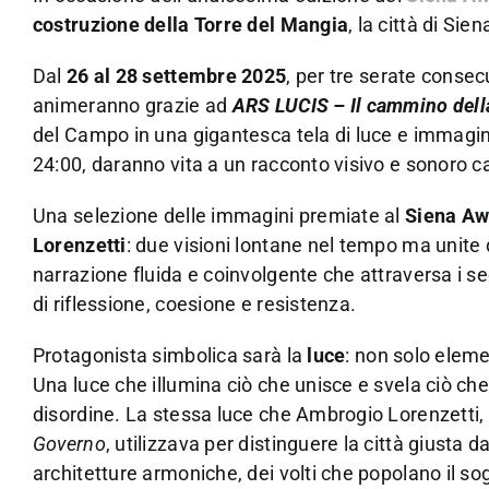
costruzione della Torre del Mangia
, la città di Sie
Dal
26 al 28 settembre 2025
, per tre serate consec
animeranno grazie ad
ARS LUCIS – Il cammino dell
del Campo in una gigantesca tela di luce e immagini
24:00, daranno vita a un racconto visivo e sonoro ca
Una selezione delle immagini premiate al
Siena Aw
Lorenzetti
: due visioni lontane nel tempo ma unite
narrazione fluida e coinvolgente che attraversa i seco
di riflessione, coesione e resistenza.
Protagonista simbolica sarà la
luce
: non solo eleme
Una luce che illumina ciò che unisce e svela ciò che s
disordine. La stessa luce che Ambrogio Lorenzetti, n
Governo
, utilizzava per distinguere la città giusta da
architetture armoniche, dei volti che popolano il so