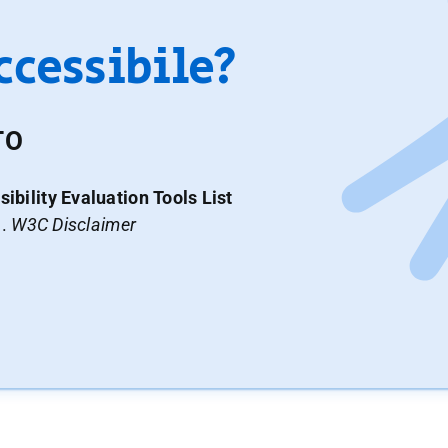
accessibile?
TO
ibility Evaluation Tools List
a.
W3C Disclaimer