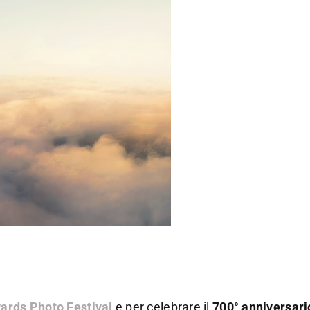
ards Photo Festival
e per celebrare il
700° anniversari