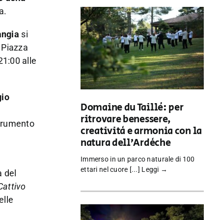
a.
angia
si
 Piazza
21:00 alle
io
Domaine du Taillé: per
a
ritrovare benessere,
 strumento
creatività e armonia con la
natura dell’Ardèche
Immerso in un parco naturale di 100
ettari nel cuore [...]
Leggi →
à del
Cattivo
elle