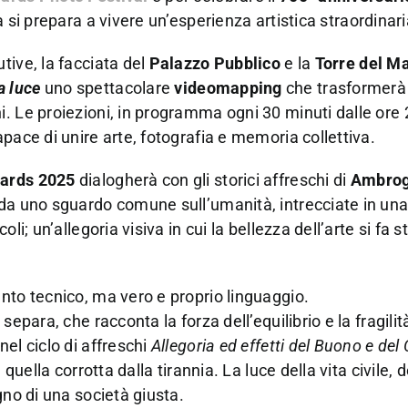
na si prepara a vivere un’esperienza artistica straordinari
utive, la facciata del
Palazzo Pubblico
e la
Torre del M
a luce
uno spettacolare
videomapping
che trasformerà
. Le proiezioni, in programma ogni 30 minuti dalle ore 
pace di unire arte, fotografia e memoria collettiva.
ards 2025
dialogherà con gli storici affreschi di
Ambrog
 da uno sguardo comune sull’umanità, intrecciate in un
li; un’allegoria visiva in cui la bellezza dell’arte si fa
nto tecnico, ma vero e proprio linguaggio.
epara, che racconta la forza dell’equilibrio e la fragilit
el ciclo di affreschi
Allegoria ed effetti del Buono e del 
 quella corrotta dalla tirannia. La luce della vita civile, d
gno di una società giusta.