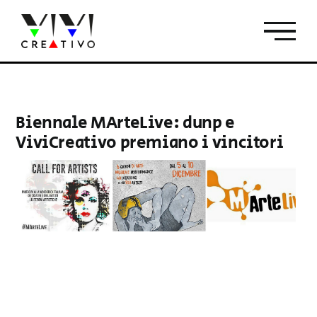
Salta
al
contenuto
Biennale MArteLive: dunp e
ViviCreativo premiano i vincitori