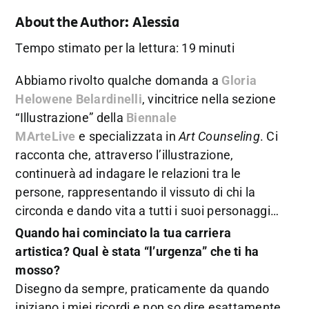
About the Author:
Alessia
Tempo stimato per la lettura: 19 minuti
Abbiamo rivolto qualche domanda a
Gloria
Helowene Belardinelli
, vincitrice nella sezione
“Illustrazione” della
Biennale
MArteLive
e specializzata in
Art Counseling
.
Ci
racconta che, attraverso l’illustrazione,
continuerà ad indagare le relazioni tra le
persone, rappresentando il vissuto di chi la
circonda e dando vita a tutti i suoi personaggi…
Quando hai cominciato la tua carriera
artistica? Qual è stata “l’urgenza” che ti ha
mosso?
Disegno da sempre, praticamente da quando
iniziano i miei ricordi e non so dire esattamente