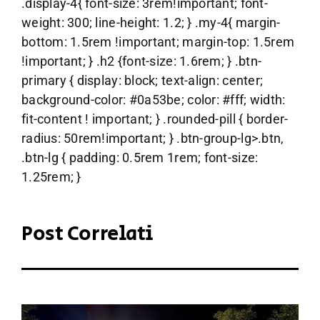
.display-4{ font-size: 3rem!important; font-
weight: 300; line-height: 1.2; } .my-4{ margin-
bottom: 1.5rem !important; margin-top: 1.5rem
!important; } .h2 {font-size: 1.6rem; } .btn-
primary { display: block; text-align: center;
background-color: #0a53be; color: #fff; width:
fit-content ! important; } .rounded-pill { border-
radius: 50rem!important; } .btn-group-lg>.btn,
.btn-lg { padding: 0.5rem 1rem; font-size:
1.25rem; }
Post Correlati