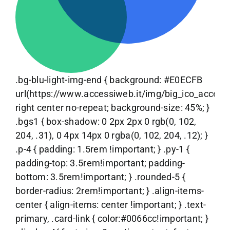
.bg-blu-light-img-end { background: #E0ECFB
url(https://www.accessiweb.it/img/big_ico_accessib
right center no-repeat; background-size: 45%; }
.bgs1 { box-shadow: 0 2px 2px 0 rgb(0, 102,
204, .31), 0 4px 14px 0 rgba(0, 102, 204, .12); }
.p-4 { padding: 1.5rem !important; } .py-1 {
padding-top: 3.5rem!important; padding-
bottom: 3.5rem!important; } .rounded-5 {
border-radius: 2rem!important; } .align-items-
center { align-items: center !important; } .text-
primary, .card-link { color:#0066cc!important; }