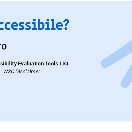
accessibile?
TO
ibility Evaluation Tools List
a.
W3C Disclaimer