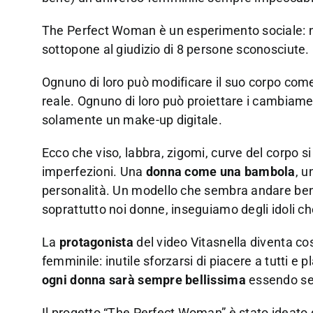
The Perfect Woman è un esperimento sociale: nel
sottopone al giudizio di 8 persone sconosciute.
Ognuno di loro può modificare il suo corpo come
reale. Ognuno di loro può proiettare i cambiame
solamente un make-up digitale.
Ecco che viso, labbra, zigomi, curve del corpo s
imperfezioni. Una
donna come una bambola
, u
personalità. Un modello che sembra andare bene
soprattutto noi donne, inseguiamo degli idoli c
La
protagonista
del video Vitasnella diventa co
femminile: inutile sforzarsi di piacere a tutti e p
ogni donna sarà sempre bellissima
essendo se
Il progetto “The Perfect Woman” è stato ideato 