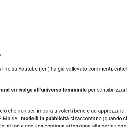
e.
line su Youtube (ieri) ha già sollevato commenti, critic
rand si rivolge all’universo femminile
per sensibilizzar
 ciò che non sei, impara a volerti bene e ad apprezzarti.
i? Ma se i
modelli in pubblicità
ci raccontano (quando ci
, al top e con una continua attenzione alla perfezione