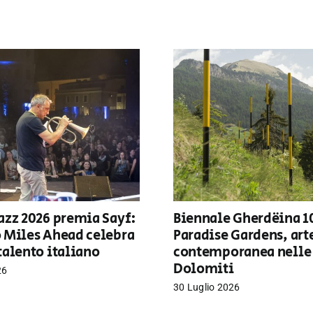
azz 2026 premia Sayf:
Biennale Gherdëina 1
o Miles Ahead celebra
Paradise Gardens, art
talento italiano
contemporanea nelle
Dolomiti
26
30 Luglio 2026