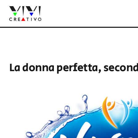
Salta
al
contenuto
La donna perfetta, secon