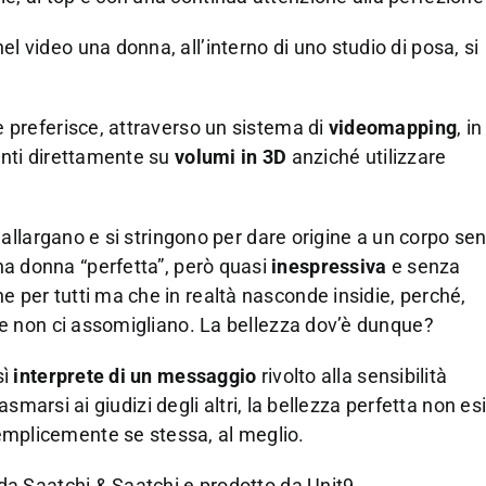
 video una donna, all’interno di uno studio di posa, si
 preferisce, attraverso un sistema di
videomapping
, i
nti direttamente su
volumi in 3D
anziché utilizzare
i allargano e si stringono per dare origine a un corpo se
na donna “perfetta”, però quasi
inespressiva
e senza
 per tutti ma che in realtà nasconde insidie, perché,
he non ci assomigliano. La bellezza dov’è dunque?
sì
interprete di un messaggio
rivolto alla sensibilità
lasmarsi ai giudizi degli altri, la bellezza perfetta non es
mplicemente se stessa, al meglio.
da Saatchi & Saatchi e prodotto da Unit9.