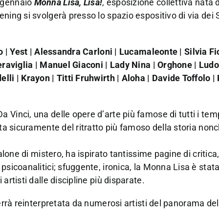
3 gennaio
Monna Lisa, Lisa!
, esposizione collettiva nata 
ning si svolgerà presso lo spazio espositivo di via dei
o | Yest | Alessandra Carloni | Lucamaleonte | Silvia Fi
Meraviglia | Manuel Giaconi | Lady Nina | Orghone | Ludo
i | Krayon | Titti Fruhwirth | Aloha | Davide Toffolo | 
 Vinci, una delle opere d’arte più famose di tutti i tem
tta sicuramente del ritratto più famoso della storia non
alone di mistero, ha ispirato tantissime pagine di critica
sicoanalitici; sfuggente, ironica, la Monna Lisa è stata 
artisti dalle discipline più disparate.
errà reinterpretata da numerosi artisti del panorama del