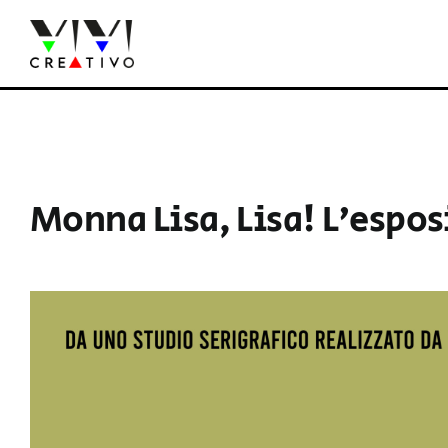
Salta
al
contenuto
Monna Lisa, Lisa! L’espos