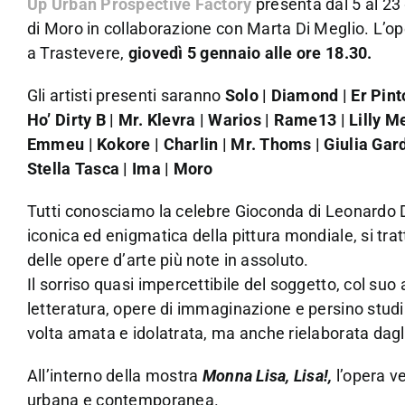
Up Urban Prospective Factory
presenta dal 5 al 2
di Moro in collaborazione con Marta Di Meglio. L’ope
a Trastevere,
giovedì 5 gennaio alle ore 18.30.
Gli artisti presenti saranno
Solo | Diamond | Er Pint
Ho’ Dirty B | Mr. Klevra | Warios | Rame13 | Lilly 
Emmeu | Kokore | Charlin | Mr. Thoms | Giulia Gardell
Stella Tasca | Ima | Moro
Tutti conosciamo la celebre Gioconda di Leonardo Da
iconica ed enigmatica della pittura mondiale, si tra
delle opere d’arte più note in assoluto.
Il sorriso quasi impercettibile del soggetto, col suo 
letteratura, opere di immaginazione e persino studi p
volta amata e idolatrata, ma anche rielaborata dagli 
All’interno della mostra
Monna Lisa, Lisa!,
l’opera v
urbana e contemporanea.