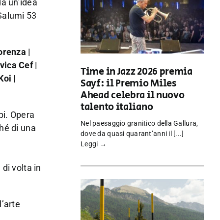
da un’idea
 Salumi 53
orenza |
vica Cef |
Time in Jazz 2026 premia
Koi |
Sayf: il Premio Miles
Ahead celebra il nuovo
talento italiano
pi. Opera
Nel paesaggio granitico della Gallura,
ché di una
dove da quasi quarant’anni il [...]
Leggi →
,
di volta in
l’arte