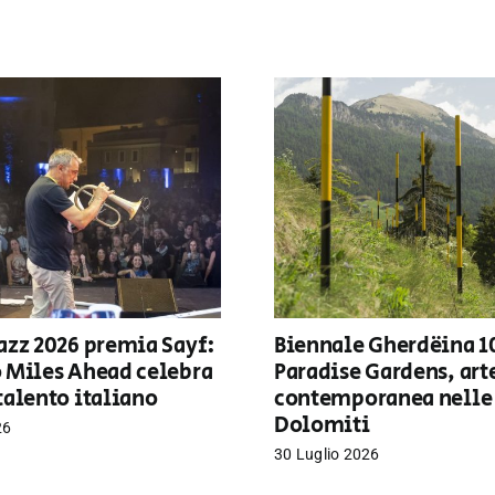
azz 2026 premia Sayf:
Biennale Gherdëina 1
o Miles Ahead celebra
Paradise Gardens, art
talento italiano
contemporanea nelle
Dolomiti
26
30 Luglio 2026