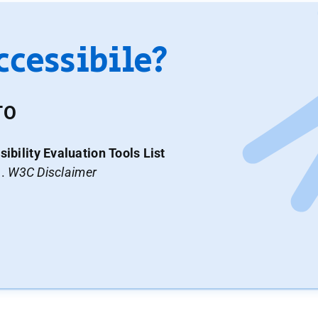
accessibile?
TO
ibility Evaluation Tools List
a.
W3C Disclaimer