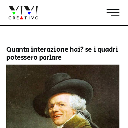
Salta
al
contenuto
Quanta interazione hai? se i quadri
potessero parlare