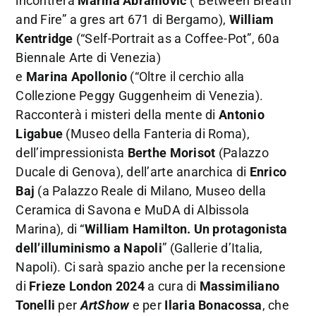
incontrerà
Marina Abramović
(“Between Breath
and Fire” a gres art 671 di Bergamo),
William
Kentridge
(“Self-Portrait as a Coffee-Pot”, 60a
Biennale Arte di Venezia)
e
Marina
Apollonio
(“Oltre il cerchio alla
Collezione Peggy Guggenheim di Venezia).
Racconterà i misteri della mente di
Antonio
Ligabue
(Museo della Fanteria di Roma),
dell’impressionista
Berthe Morisot
(Palazzo
Ducale di Genova), dell’arte anarchica di
Enrico
Baj
(a Palazzo Reale di Milano, Museo della
Ceramica di Savona e MuDA di Albissola
Marina), di “
William Hamilton. Un protagonista
dell’illuminismo a Napoli
” (Gallerie d’Italia,
Napoli). Ci sarà spazio anche per la recensione
di
Frieze London 2024
a cura di
Massimiliano
Tonelli
per
ArtShow
e per
Ilaria Bonacossa
, che