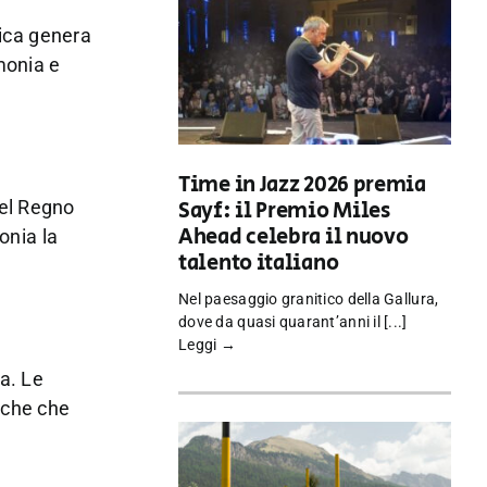
rica genera
rmonia e
Time in Jazz 2026 premia
Sayf: il Premio Miles
nel Regno
Ahead celebra il nuovo
onia la
talento italiano
Nel paesaggio granitico della Gallura,
dove da quasi quarant’anni il [...]
Leggi →
ia. Le
tiche che