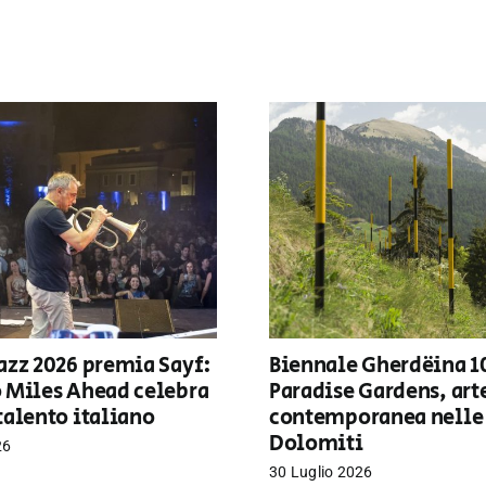
azz 2026 premia Sayf:
Biennale Gherdëina 1
o Miles Ahead celebra
Paradise Gardens, art
talento italiano
contemporanea nelle
Dolomiti
26
30 Luglio 2026