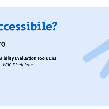
accessibile?
TO
ibility Evaluation Tools List
a.
W3C Disclaimer