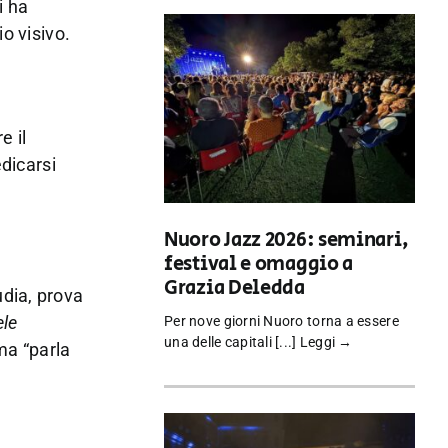
i ha
o visivo.
e il
edicarsi
Nuoro Jazz 2026: seminari,
festival e omaggio a
Grazia Deledda
udia, prova
ele
Per nove giorni Nuoro torna a essere
una delle capitali [...]
Leggi →
ma “parla