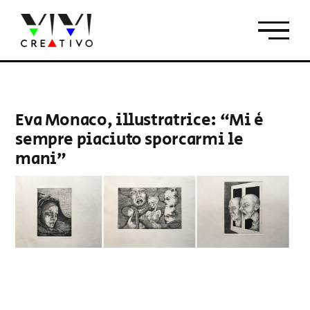
Salta
al
contenuto
Eva Monaco, illustratrice: “Mi è
sempre piaciuto sporcarmi le
mani”