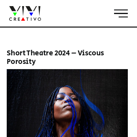
Salta
al
contenuto
Short Theatre 2024 – Viscous
Porosity