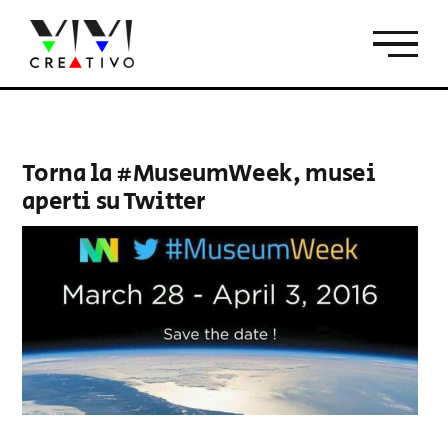
Salta
al
contenuto
Torna la #MuseumWeek, musei
aperti su Twitter