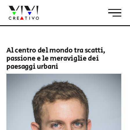
Salta
al
contenuto
Al centro del mondo tra scatti,
passione e le meraviglie dei
paesaggi urbani