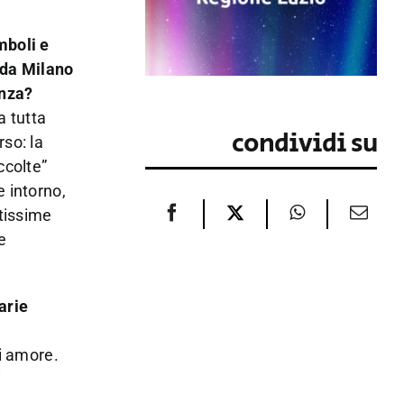
imboli e
 da Milano
enza?
a tutta
condividi su
rso: la
ccolte”
e intorno,
atissime
e
arie
di amore.
i