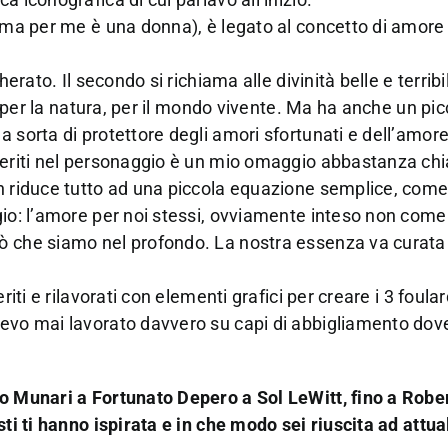
 ma per me è una donna), è legato al concetto di amore 
herato. Il secondo si richiama alle divinità belle e terrib
re per la natura, per il mondo vivente. Ma ha anche un pic
 sorta di protettore degli amori sfortunati e dell’amor
nseriti nel personaggio è un mio omaggio abbastanza ch
on riduce tutto ad una piccola equazione semplice, come
gio: l’amore per noi stessi, ovviamente inteso non come
ò che siamo nel profondo. La nostra essenza va curata 
iti e rilavorati con elementi grafici per creare i 3 foular
vevo mai lavorato davvero su capi di abbigliamento do
no Munari a Fortunato Depero a Sol LeWitt, fino a Rober
ti ti hanno ispirata e in che modo sei riuscita ad attual