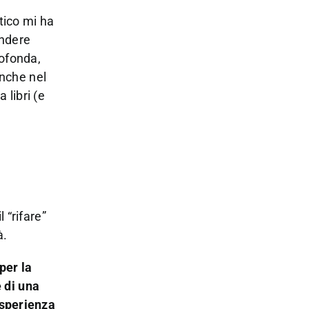
tico mi ha
indere
rofonda,
anche nel
 libri (e
 “rifare”
à.
per la
e di una
esperienza