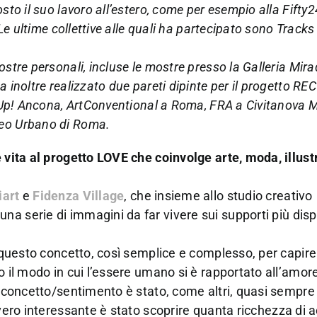
osto il suo lavoro all’estero, come per esempio alla Fift
. Le ultime collettive alle quali ha partecipato sono Trac
stre personali, incluse le mostre presso la Galleria Mira
a inoltre realizzato due pareti dipinte per il progetto R
op Up! Ancona, ArtConventional a Roma, FRA a Civitanova 
seo Urbano di Roma.
e vita al progetto LOVE che coinvolge arte, moda, illust
iart
e
Fidenza Village
, che insieme allo studio creativo
na serie di immagini da far vivere sui supporti più disp
su questo concetto, così semplice e complesso, per capi
o il modo in cui l’essere umano si è rapportato all’amor
to concetto/sentimento è stato, come altri, quasi sempre
vvero interessante è stato scoprire quanta ricchezza di 