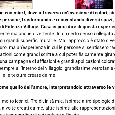
one con miart, dove attraverso un’invasione di
colori, s
le persone, trasformando e
reinventando diversi spazi,
 di
Fidenza Village. Cosa ci puoi dire di questa esperi
ente ma anche divertente. In un certo senso collegata 
su grandi superfici murarie. Ma l’approccio è stato dive
ro, ma un’esperienza in cui le persone si sentissero “a
azioni come grandi scritte a cui poter fisicamente girar
una campagna di affissioni e grandi applicazioni color
Sempre all’interno del villaggio, grandissime vetrofanie 
ggi e le texture create da me.
ome quello dell’amore, interpretandolo attraverso le v
olto iconici. Tre divinità mie, ispirate a tre tipologie 
, a volte creati da me, altre ispirati alle rappresentazion
 iconografica di cui parlavo all’inizio.