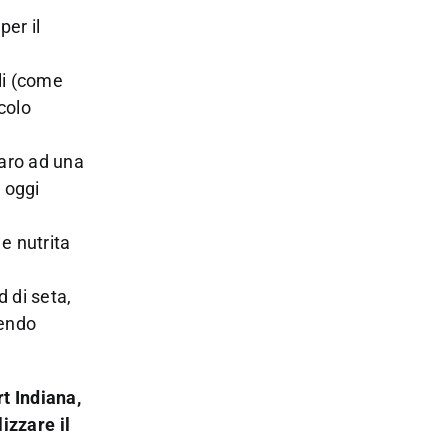
per il
ili (come
colo
e
iaro ad una
 oggi
e nutrita
d di seta,
vendo
t Indiana,
izzare il