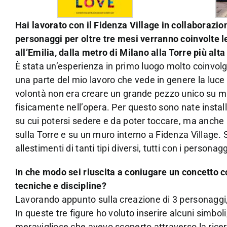
Hai lavorato con il Fidenza Village in collaborazi
personaggi per oltre tre mesi verranno coinvolte 
all’Emilia, dalla metro di Milano alla Torre più alta
È stata un’esperienza in primo luogo molto coinvolg
una parte del mio lavoro che vede in genere la luce 
volontà non era creare un grande pezzo unico su mu
fisicamente nell’opera. Per questo sono nate install
su cui potersi sedere e da poter toccare, ma anche 
sulla Torre e su un muro interno a Fidenza Village. 
allestimenti di tanti tipi diversi, tutti con i persona
In che modo sei riuscita a coniugare un concetto c
tecniche e discipline?
Lavorando appunto sulla creazione di 3 personaggi, m
In queste tre figure ho voluto inserire alcuni simboli
meravigliose che avevo scoperto attraverso la ricerca