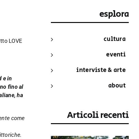
esplora
cultura
getto LOVE
eventi
interviste & arte
d e in
about
no fino al
aliane, ha
Articoli recenti
lmente come
ittoriche.