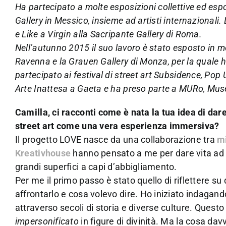
Ha partecipato a molte esposizioni collettive ed esp
Gallery in Messico, insieme ad artisti internazionali
e Like a Virgin alla Sacripante Gallery di Roma.
Nell’autunno 2015 il suo lavoro è stato esposto in mo
Ravenna e la Grauen Gallery di Monza, per la quale h
partecipato ai festival di street art Subsidence, P
Arte Inattesa a Gaeta e ha preso parte a MURo, Mu
Camilla, ci racconti come è nata la tua idea di dar
street art come una vera esperienza immersiva?
Il progetto LOVE nasce da una collaborazione tra
m
Kreativhouse
hanno pensato a me per dare vita ad u
grandi superfici a capi d’abbigliamento.
Per me il primo passo è stato quello di riflettere 
affrontarlo e cosa volevo dire. Ho iniziato indagand
attraverso secoli di storia e diverse culture. Ques
impersonificato
in figure di divinità. Ma la cosa da