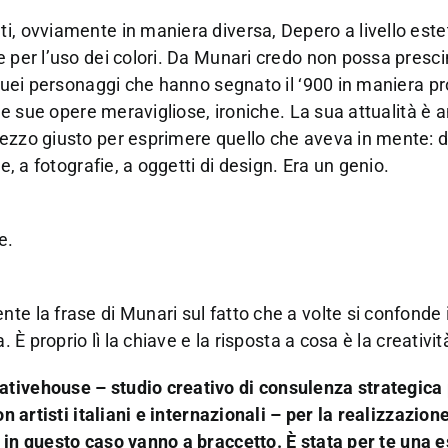
i, ovviamente in maniera diversa, Depero a livello este
e per l’uso dei colori. Da Munari credo non possa presc
i quei personaggi che hanno segnato il ‘900 in maniera p
 le sue opere meravigliose, ironiche. La sua attualità è 
ezzo giusto per esprimere quello che aveva in mente: da
e, a fotografie, a oggetti di design. Era un genio.
e.
e la frase di Munari sul fatto che a volte si confonde il
 È proprio lì la chiave e la risposta a cosa è la creativit
ativehouse – studio creativo di consulenza strategica 
on artisti italiani e internazionali – per la realizzazion
 in questo caso vanno a braccetto. È stata per te una 