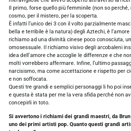
Il primo, forse quello più femminile (non so perché,
cosmo, per il mistero, per la scoperta.
È infatti l’unico dei 3 con il volto parzialmente masc
bella e terribile è la natura) degli Aztechi, è l’amo
richiamo ad una divinità cinese poco conosciuta, una
omosessuale. Il richiamo visivo degli arcobaleni i
idea dell’amore che accoglie le differenze e che n
molti vorrebbero affermare. Infine, l’ultimo passag
narcisismo, ma come accettazione e rispetto per ci
e non soffocata.
Questi tre grandi e semplici personaggi li ho poi inser
e questa è stata per me la vera sfida perché non a
concepirli in toto.
Si avvertono i richiami dei grandi maestri, da Bru
uno dei primi artisti pop. Quanto questi grandi artis