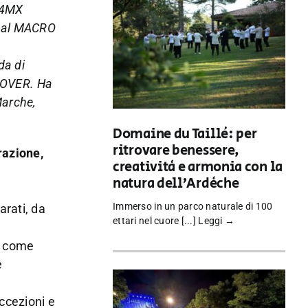
y24MX
ks al MACRO
da di
ECOVER. Ha
Marche,
Domaine du Taillé: per
ritrovare benessere,
razione,
creatività e armonia con la
natura dell’Ardèche
Immerso in un parco naturale di 100
arati, da
ettari nel cuore [...]
Leggi →
re come
e
accezioni e