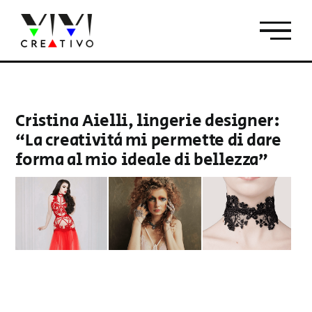
Salta
al
contenuto
Cristina Aielli, lingerie designer:
“La creatività mi permette di dare
forma al mio ideale di bellezza”