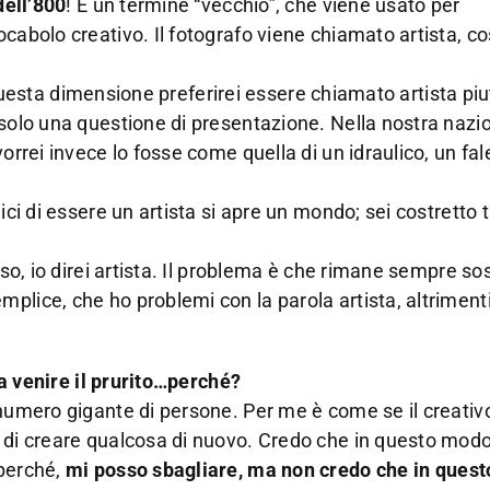
dell’800
! È un termine “vecchio”, che viene usato per
cabolo creativo. Il fotografo viene chiamato artista, co
in questa dimensione preferirei essere chiamato artista pi
 solo una questione di presentazione. Nella nostra nazi
vorrei invece lo fosse come quella di un idraulico, un f
ici di essere un artista si apre un mondo; sei costretto 
rso, io direi artista. Il problema è che rimane sempre s
plice, che ho problemi con la parola artista, altriment
 fa venire il prurito…perché?
 numero gigante di persone. Per me è come se il creativ
a di creare qualcosa di nuovo. Credo che in questo modo
perché,
mi posso sbagliare, ma non credo che in quest