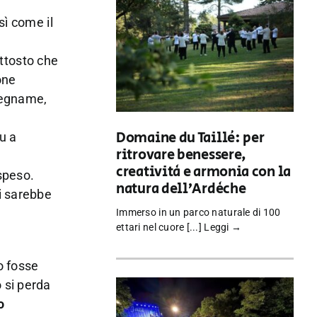
sì come il
uttosto che
one
alegname,
Domaine du Taillé: per
tu a
ritrovare benessere,
creatività e armonia con la
ospeso.
natura dell’Ardèche
i sarebbe
Immerso in un parco naturale di 100
ettari nel cuore [...]
Leggi →
o fosse
 si perda
o