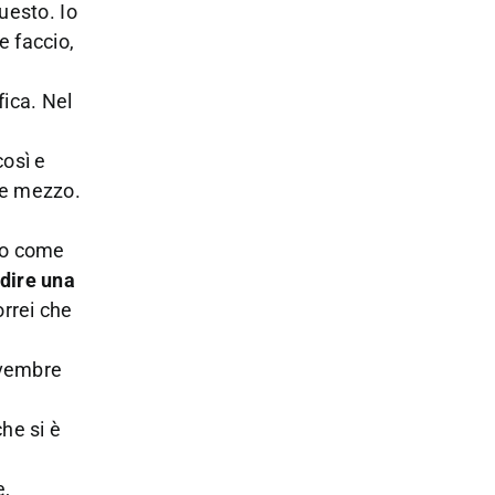
uesto. Io
e faccio,
fica. Nel
così e
ue mezzo.
co come
dire una
orrei che
novembre
he si è
e,