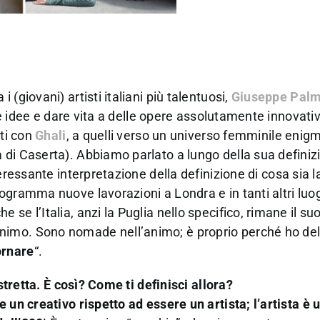
(giovani) artisti italiani più talentuosi,
Giuseppe Pal
sue idee e dare vita a delle opere assolutamente innovati
tti con
Ghali
, a quelli verso un universo femminile enig
 di Caserta). Abbiamo parlato a lungo della sua definiz
ressante interpretazione della definizione di cosa sia l
ogramma nuove lavorazioni a Londra e in tanti altri luo
se l’Italia, anzi la Puglia nello specifico, rimane il su
imo. Sono nomade nell’animo; è proprio perché ho dell
ornare
“.
 stretta. È così? Come ti definisci allora?
re un creativo rispetto ad essere un artista; l’artista è