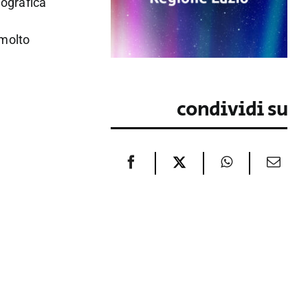
tografica
 molto
condividi su