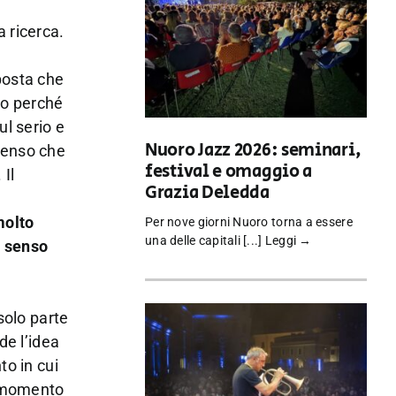
a ricerca.
posta che
uno perché
ul serio e
Nuoro Jazz 2026: seminari,
 senso che
festival e omaggio a
 Il
Grazia Deledda
molto
Per nove giorni Nuoro torna a essere
una delle capitali [...]
Leggi →
l senso
 solo parte
de l’idea
to in cui
el momento