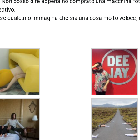
ta. Non posso dire appena ho comprato una macchina fo
eativo.
forse qualcuno immagina che sia una cosa molto veloce,