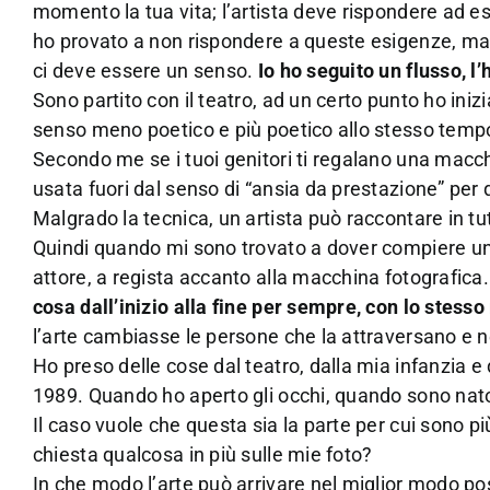
momento la tua vita; l’artista deve rispondere ad es
ho provato a non rispondere a queste esigenze, ma n
ci deve essere un senso.
Io ho seguito un flusso, l
Sono partito con il teatro, ad un certo punto ho ini
senso meno poetico e più poetico allo stesso temp
Secondo me se i tuoi genitori ti regalano una macchi
usata fuori dal senso di “ansia da prestazione” per
Malgrado la tecnica, un artista può raccontare in tut
Quindi quando mi sono trovato a dover compiere un
attore, a regista accanto alla macchina fotografica
cosa dall’inizio alla fine per sempre, con lo stess
l’arte cambiasse le persone che la attraversano e 
Ho preso delle cose dal teatro, dalla mia infanzia e
1989. Quando ho aperto gli occhi, quando sono nat
Il caso vuole che questa sia la parte per cui sono p
chiesta qualcosa in più sulle mie foto?
In che modo l’arte può arrivare nel miglior modo pos