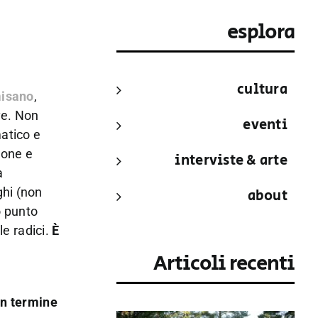
esplora
cultura
misano
,
ve. Non
eventi
matico e
ione e
interviste & arte
a
ghi (non
about
o punto
e radici.
È
Articoli recenti
 un termine