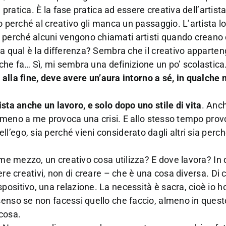
 pratica. È la fase pratica ad essere creativa dell’artist
o perché al creativo gli manca un passaggio. L’artista 
perché alcuni vengono chiamati artisti quando creano 
Ma qual è la differenza? Sembra che il creativo apparten
i che fa… Sì, mi sembra una definizione un po’ scolastica
, alla fine, deve avere un’aura intorno a sé, in qualche
sta anche un lavoro, e solo dopo uno stile di vita
. Anch
, almeno a me provoca una crisi. E allo stesso tempo pro
ego, sia perché vieni considerato dagli altri sia perché
come mezzo, un creativo cosa utilizza? E dove lavora? In
ere creativi, non di creare – che è una cosa diversa. Di 
ositivo, una relazione. La necessità è sacra, cioè io h
senso se non facessi quello che faccio, almeno in quest
 cosa.