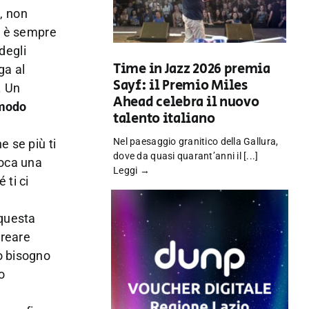
a, non
lo è sempre
degli
Time in Jazz 2026 premia
ga al
Sayf: il Premio Miles
. Un
Ahead celebra il nuovo
 modo
talento italiano
Nel paesaggio granitico della Gallura,
e se più ti
dove da quasi quarant’anni il [...]
voca una
Leggi →
 ti ci
 questa
creare
o bisogno
o