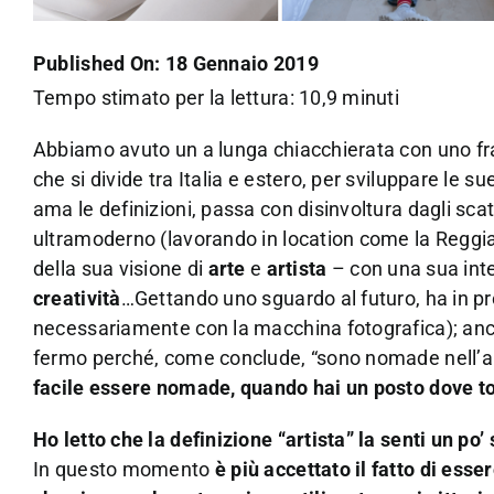
Published On: 18 Gennaio 2019
Tempo stimato per la lettura: 10,9 minuti
Abbiamo avuto un a lunga chiacchierata con uno fra i 
che si divide tra Italia e estero, per sviluppare le 
ama le definizioni, passa con disinvoltura dagli sca
ultramoderno (lavorando in location come la Reggia
della sua visione di
arte
e
artista
– con una sua inte
creatività
…Gettando uno sguardo al futuro, ha in pr
necessariamente con la macchina fotografica); anche 
fermo perché, come conclude, “sono nomade nell’an
facile essere nomade, quando hai un posto dove t
Ho letto che la definizione “artista” la senti un po’
In questo momento
è più accettato il fatto di esse