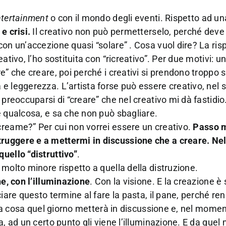
ntertainment
o con il mondo degli eventi. Rispetto ad un
e crisi.
Il creativo non può permetterselo, perché deve
con un’accezione quasi “solare” . Cosa vuol dire? La ris
ativo, l’ho sostituita con “ricreativo”. Per due motivi: 
e” che creare, poi perché i creativi si prendono troppo s
e leggerezza. L’artista forse può essere creativo, nel
preoccuparsi di “creare” che nel creativo mi dà fastidio.
e qualcosa, e sa che non può sbagliare.
creame?” Per cui non vorrei essere un creativo.
Passo 
ruggere e a mettermi in discussione che a creare. Ne
uello “distruttivo”
.
molto minore rispetto a quella della distruzione.
ne, con l’illuminazione
. Con la visione. E la creazione è
iare questo termine al fare la pasta, il pane, perché ren
sa a cosa quel giorno metterà in discussione e, nel momen
a, ad un certo punto gli viene l’illuminazione. E da qu