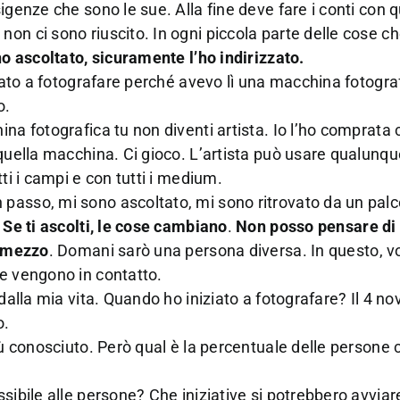
igenze che sono le sue. Alla fine deve fare i conti con q
on ci sono riuscito. In ogni piccola parte delle cose ch
’ho ascoltato, sicuramente l’ho indirizzato.
ziato a fotografare perché avevo lì una macchina fotogra
o.
na fotografica tu non diventi artista. Io l’ho comprata 
 quella macchina. Ci gioco. L’artista può usare qualunq
ti i campi e con tutti i medium.
 passo, mi sono ascoltato, mi sono ritrovato da un pal
.
Se ti ascolti, le cose cambiano
.
Non posso pensare di 
o mezzo
. Domani sarò una persona diversa. In questo, v
ne vengono in contatto.
 dalla mia vita. Quando ho iniziato a fotografare? Il 4 
o.
iù conosciuto. Però qual è la percentuale delle persone c
sibile alle persone? Che iniziative si potrebbero avviar