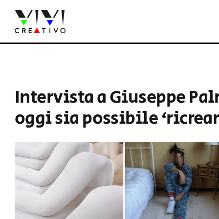
Salta
al
contenuto
Intervista a Giuseppe Pa
oggi sia possibile ‘ricrea