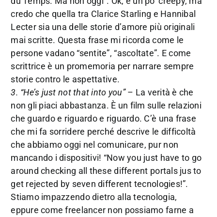
du Temps. Ma non oggi”. Ok, è un po’ creepy, ma
credo che quella tra Clarice Starling e Hannibal
Lecter sia una delle storie d’amore più originali
mai scritte. Questa frase mi ricorda come le
persone vadano “sentite”, “ascoltate”. E come
scrittrice è un promemoria per narrare sempre
storie contro le aspettative.
3. “He’s just not that into you”
– La verità è che
non gli piaci abbastanza. È un film sulle relazioni
che guardo e riguardo e riguardo. C’è una frase
che mi fa sorridere perché descrive le difficoltà
che abbiamo oggi nel comunicare, pur non
mancando i dispositivi! “Now you just have to go
around checking all these different portals jus to
get rejected by seven different tecnologies!”.
Stiamo impazzendo dietro alla tecnologia,
eppure come freelancer non possiamo farne a