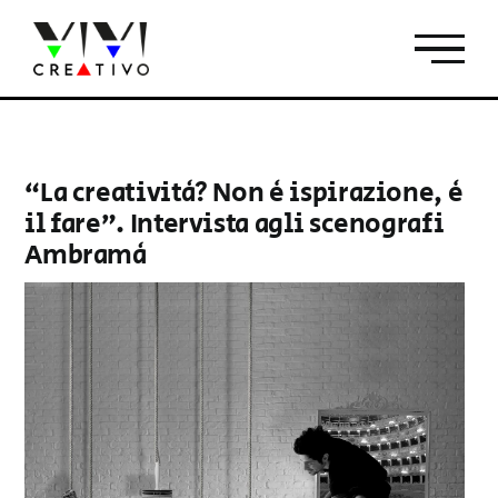
Salta
al
contenuto
“La creatività? Non è ispirazione, è
il fare”. Intervista agli scenografi
Ambramà