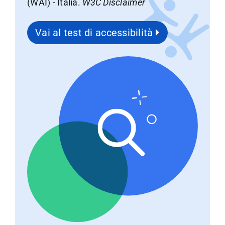
(WAI) - Italia.
W3C Disclaimer
Vai al test di accessibilità