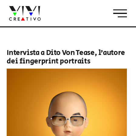
Salta
al
contenuto
Intervista a Dito Von Tease, l’autore
dei fingerprint portraits