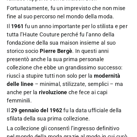
Fortunatamente, fu un imprevisto che non mise
fine al suo percorso nel mondo della moda.
Il
1961
fu un anno importante per lo stilista e per
tutta l’Haute Couture perché fu l’anno della
fondazione della sua maison insieme al suo
storico socio
Pierre Bergè
. In questi anni
presentò anche la sua prima personale
collezione che ebbe un grandissimo successo:
riuscì a stupire tutti non solo per la
modernità
delle linee
– minimal, stilizzate, semplici – ma
anche per la
rivoluzione
che fece ai capi
femminili.
Il
29 gennaio del 1962
fu la data ufficiale della
sfilata della sua prima collezione.
La collezione gli consentì l’ingresso definitivo
nel mondo della moda grazie al modo in cui curò