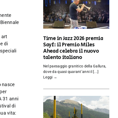
amente
a Biennale
 art
Time in Jazz 2026 premia
e di
Sayf: il Premio Miles
Ahead celebra il nuovo
speciali
talento italiano
Nel paesaggio granitico della Gallura,
dove da quasi quarant’anni il [...]
Leggi →
o nasce
 per
A 31 anni
tival di
ua vita: