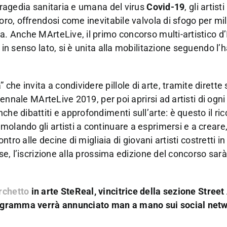
 tragedia sanitaria e umana del virus
Covid-19
, gli artist
oro, offrendosi come inevitabile valvola di sfogo per mil
a. Anche MArteLive, il primo concorso multi-artistico d’
 in senso lato, si è unita alla mobilitazione seguendo l’
he invita a condividere pillole di arte, tramite dirette
iennale MArteLive 2019, per poi aprirsi ad artisti di ogni
he dibattiti e approfondimenti sull’arte: è questo il ric
olando gli artisti a continuare a esprimersi e a creare
ontro alle decine di migliaia di giovani artisti costretti i
ese, l’iscrizione alla prossima edizione del concorso sarà
rchetto
in arte SteReal, vincitrice della sezione Street 
 programma verrà annunciato man a mano sui social netw