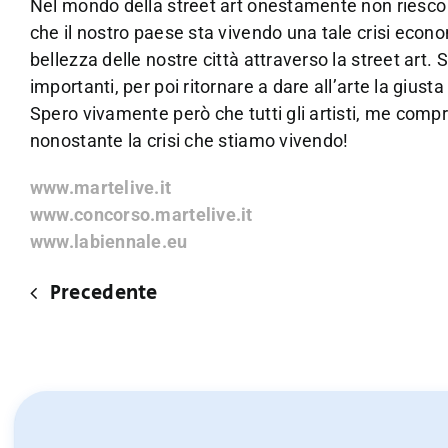
Nel mondo della street art onestamente non riesco 
che il nostro paese sta vivendo una tale crisi econom
bellezza delle nostre città attraverso la street art.
importanti, per poi ritornare a dare all’arte la gius
Spero vivamente però che tutti gli artisti, me compre
nonostante la crisi che stiamo vivendo!
www.martelive.it
www.concorso.martelive.it
www.labiennale.eu
Precedente