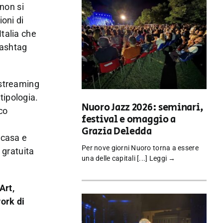
i non si
ioni di
Italia che
hashtag
 streaming
 tipologia.
Nuoro Jazz 2026: seminari,
co
festival e omaggio a
,
Grazia Deledda
n casa e
Per nove giorni Nuoro torna a essere
 gratuita
una delle capitali [...]
Leggi →
Art,
ork di