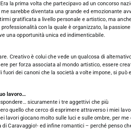
Era la prima volta che partecipavo ad un concorso naz
per me sarebbe diventata una grande ed emozionante av
rmi gratificata a livello personale e artistico, ma anche
a professionalità con la quale è organizzato, la passione
ve una opportunità unica ed indimenticabile.
are. Creativo è colui che vede un qualcosa di alternativo
ere per forza associata al mondo artistico, essere creat
 fuori dei canoni che la società a volte impone, si può 
tuo lavoro…
rispondere… sicuramente i tre aggettivi che più
ero quello che cerco di esprimere attraverso i miei lavor
i lavori giocano molto sulle luci e sulle ombre, per me
di Caravaggio!- ed infine romantici – perché penso che