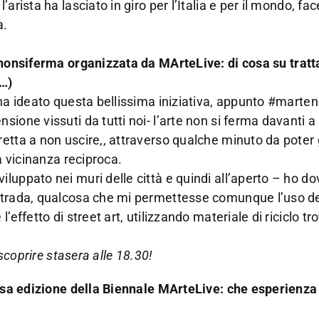
arista ha lasciato in giro per l’Italia e per il mondo, fa
a.
tenonsiferma
organizzata da MArteLive: di cosa su trat
a…)
 ha ideato questa bellissima iniziativa, appunto #mart
ione vissuti da tutti noi- l’arte non si ferma davanti a 
etta a non uscire,, attraverso qualche minuto da poter 
a vicinanza reciproca.
luppato nei muri delle città e quindi all’aperto – ho do
 strada, qualcosa che mi permettesse comunque l’uso de
effetto di street art, utilizzando materiale di riciclo t
 scoprire stasera alle 18.30!
orsa edizione della Biennale MArteLive: che esperienza