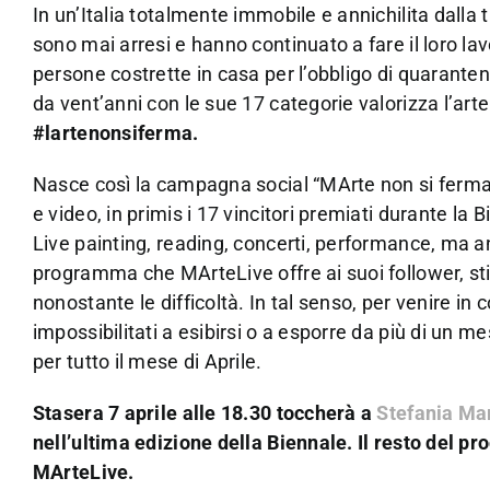
In un’Italia totalmente immobile e annichilita dalla
sono mai arresi e hanno continuato a fare il loro lav
persone costrette in casa per l’obbligo di quaranten
da vent’anni con le sue 17 categorie valorizza l’arte
#lartenonsiferma.
Nasce così la campagna social “MArte non si ferma” c
e video, in primis i 17 vincitori premiati durante la B
Live painting, reading, concerti, performance, ma anc
programma che MArteLive offre ai suoi follower, stim
nonostante le difficoltà. In tal senso, per venire in c
impossibilitati a esibirsi o a esporre da più di un m
per tutto il mese di Aprile.
Stasera 7 aprile alle 18.30 toccherà a
Stefania Ma
nell’ultima edizione della Biennale. Il resto del
MArteLive.