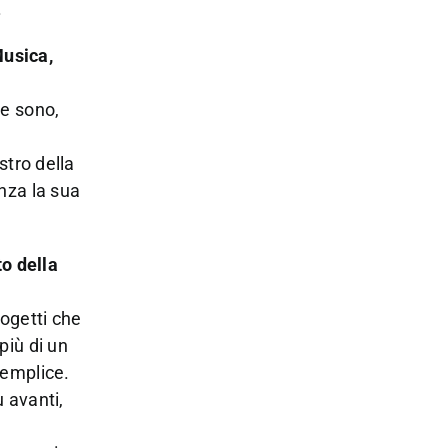
.
Musica,
ne sono,
stro della
nza la sua
o della
ogetti che
più di un
 semplice.
ù avanti,