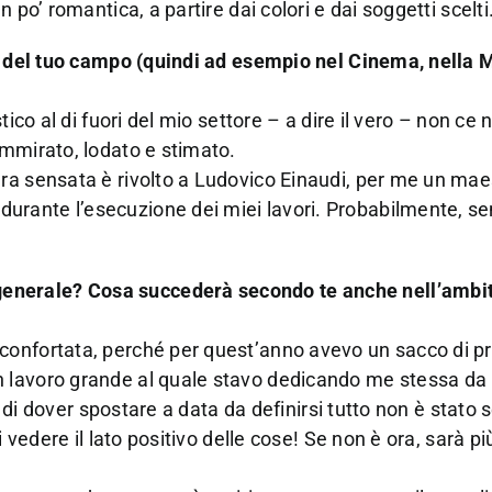
 po’ romantica, a partire dai colori e dai soggetti scelti
on del tuo campo (quindi ad esempio nel Cinema, nella 
ico al di fuori del mio settore – a dire il vero – non ce 
ammirato, lodato e stimato.
ra sensata è rivolto a Ludovico Einaudi, per me un mae
rante l’esecuzione dei miei lavori. Probabilmente, se
nerale? Cosa succederà secondo te anche nell’ambit
confortata, perché per quest’anno avevo un sacco di pr
 lavoro grande al quale stavo dedicando me stessa da 
e di dover spostare a data da definirsi tutto non è stato
 vedere il lato positivo delle cose! Se non è ora, sarà pi