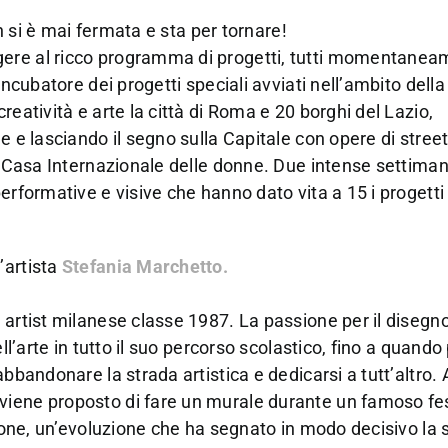
on si è mai fermata e sta per tornare!
gere al ricco programma di progetti, tutti momentane
incubatore dei progetti speciali avviati nell’ambito dell
eatività e arte la città di Roma e 20 borghi del Lazio,
e e lasciando il segno sulla Capitale con opere di street
la Casa Internazionale delle donne. Due intense settiman
erformative e visive che hanno dato vita a 15 i progetti 
’artista
Stefania Marchetto.
 artist milanese classe 1987. La passione per il disegn
ll’arte in tutto il suo percorso scolastico, fino a quando
bbandonare la strada artistica e dedicarsi a tutt’altro. 
iene proposto di fare un murale durante un famoso fes
zione, un’evoluzione che ha segnato in modo decisivo la s