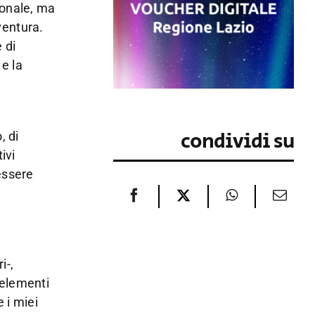
ionale, ma
ventura.
 di
 e la
condividi su
, di
ivi
essere
i-,
 elementi
 i miei