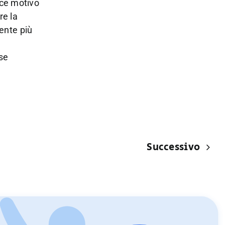
ice motivo
re la
mente più
ese
Successivo