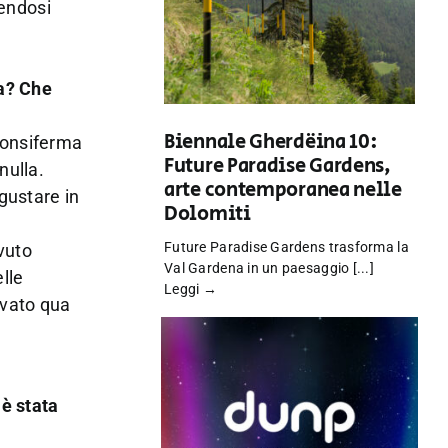
cendosi
ta? Che
Biennale Gherdëina 10:
enonsiferma
Future Paradise Gardens,
nulla.
arte contemporanea nelle
gustare in
Dolomiti
Future Paradise Gardens trasforma la
vuto
Val Gardena in un paesaggio [...]
lle
Leggi →
rovato qua
 è stata