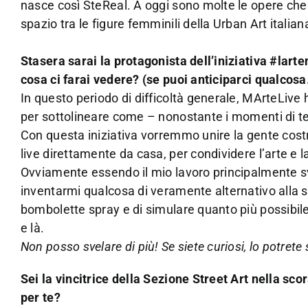
nasce così SteReal. A oggi sono molte le opere che l’
spazio tra le figure femminili della Urban Art italian
Stasera sarai la protagonista dell’iniziativa #lar
cosa ci farai vedere? (se puoi anticiparci qualcos
In questo periodo di difficoltà generale, MArteLive
per sottolineare come – nonostante i momenti di tens
Con questa iniziativa vorremmo unire la gente costr
live direttamente da casa, per condividere l’arte e l
Ovviamente essendo il mio lavoro principalmente svi
inventarmi qualcosa di veramente alternativo alla
bombolette spray e di simulare quanto più possibile l’
e là.
Non posso svelare di più! Se siete curiosi, lo potrete
Sei la vincitrice della Sezione Street Art nella sc
per te?