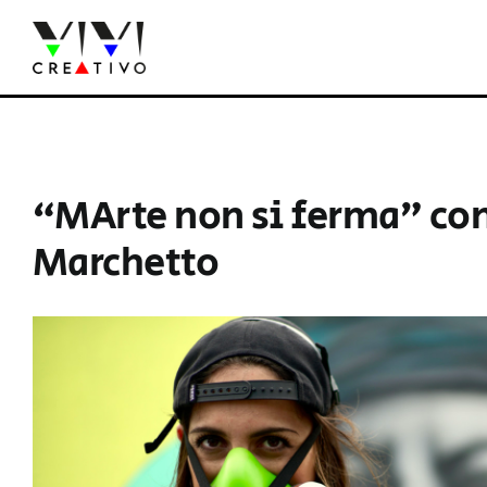
Salta
al
contenuto
“MArte non si ferma” con 
Marchetto