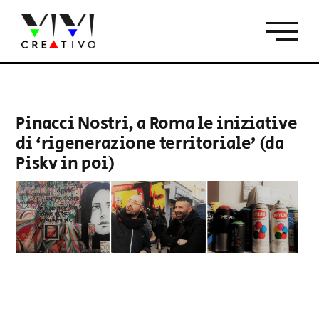
Salta
al
contenuto
Pinacci Nostri, a Roma le iniziative
di ‘rigenerazione territoriale’ (da
Piskv in poi)