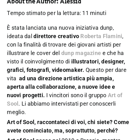
About the Author:
Alessia
Tempo stimato per la lettura: 11 minuti
È stata lanciata una nuova iniziativa dunp,
ideata dal
direttore creativo
Roberta Flamini
,
con la finalità di trovare dei giovani artisti per
illustrare le cover del
dunp magazine
e che ha
visto il coinvolgimento di
illustratori, designer,
grafici, fotografi, videomaker.
Questo per dare
vita
ad una direzione artistica più ampia,
aperta alla collaborazione, a nuove
idee e
nuovi progetti.
I vincitori sono il gruppo
Art of
Sool
. Li abbiamo intervistati per conoscerli
meglio.
Art of Sool, raccontateci di voi, chi siete? Come
avete cominciato, ma, soprattutto, perché?