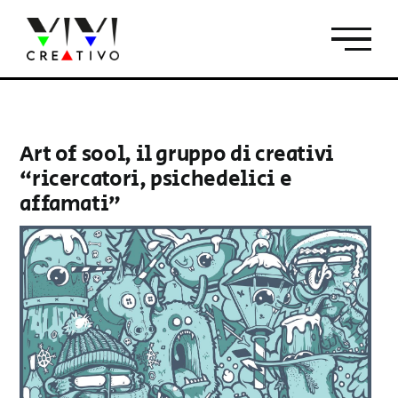
Salta
al
contenuto
Art of sool, il gruppo di creativi
“ricercatori, psichedelici e
affamati”