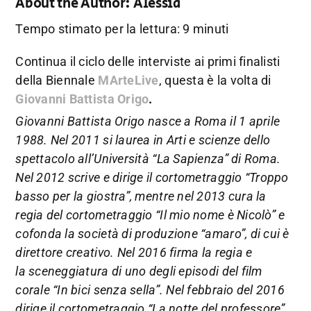
About the Author:
Alessia
Tempo stimato per la lettura: 9 minuti
Continua il ciclo delle interviste ai primi finalisti
della Biennale
MArteLive
, questa è la volta di
Giovanni Battista Origo
.
Giovanni Battista Origo nasce a Roma il 1 aprile
1988. Nel 2011 si laurea in Arti e scienze dello
spettacolo all’Università “La Sapienza” di Roma.
Nel 2012 scrive e dirige il cortometraggio “Troppo
basso per la giostra”, mentre nel 2013 cura la
regia del cortometraggio “Il mio nome è Nicolò” e
cofonda la società di produzione “amaro”, di cui è
direttore creativo. Nel 2016 firma la regia e
la
sceneggiatura di uno degli episodi del film
corale “In bici senza sella”. Nel febbraio del 2016
dirige il cortometraggio “La notte del professore”,