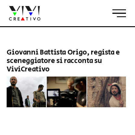
Salta
al
contenuto
Giovanni Battista Origo, regista e
sceneggiatore si racconta su
ViviCreativo